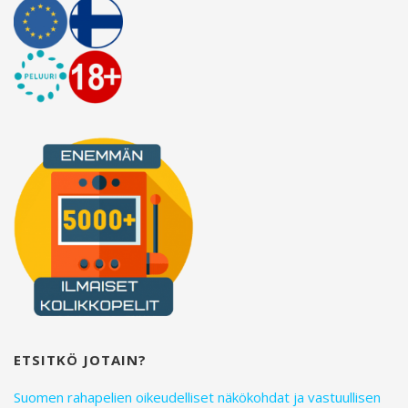
h
f
o
r
:
ETSITKÖ JOTAIN?
Suomen rahapelien oikeudelliset näkökohdat ja vastuullisen