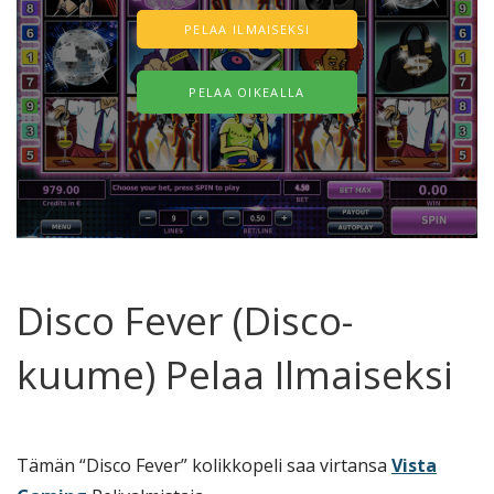
PELAA ILMAISEKSI
PELAA OIKEALLA
Disco Fever (Disco-
kuume) Pelaa Ilmaiseksi
Tämän “Disco Fever” kolikkopeli saa virtansa
Vista