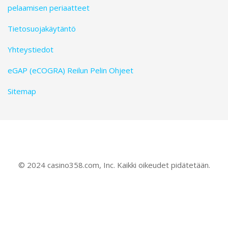
pelaamisen periaatteet
Tietosuojakäytäntö
Yhteystiedot
eGAP (eCOGRA) Reilun Pelin Ohjeet
Sitemap
© 2024 casino358.com, Inc. Kaikki oikeudet pidätetään.