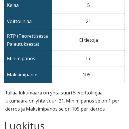
Kelaa
5
Voittolinjaa
21
RTP (Teorettisesta
Ei tietoja
Palautuksesta)
Minimipanos
1 c.
Maksimipanos
105 c.
Rullaa lukumäärä on yhtä suuri 5. Voittolinjaa
lukumäärä on yhtä suuri 21. Minimipanos se on 1 per
kierros ja Maksimipanos se on 105 per kierros.
Luokitus