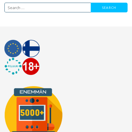
S
e
a
r
c
h
f
o
r
: