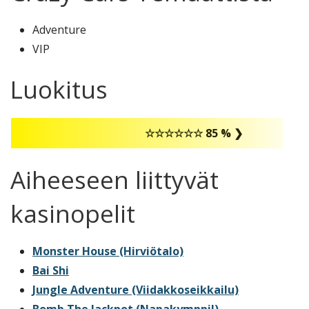
Adventure
VIP
Luokitus
☆☆☆☆☆☆ 85 % ❯
Aiheeseen liittyvät
kasinopelit
Monster House (Hirviötalo)
Bai Shi
Jungle Adventure (Viidakkoseikkailu)
Bomb The Jackpot (Napakymppi!)