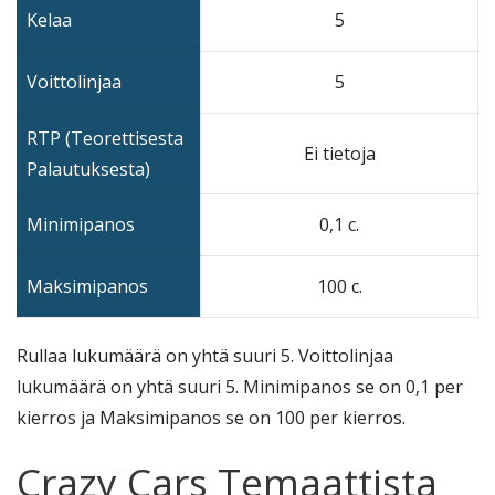
Kelaa
5
Voittolinjaa
5
RTP (Teorettisesta
Ei tietoja
Palautuksesta)
Minimipanos
0,1 c.
Maksimipanos
100 c.
Rullaa lukumäärä on yhtä suuri 5. Voittolinjaa
lukumäärä on yhtä suuri 5. Minimipanos se on 0,1 per
kierros ja Maksimipanos se on 100 per kierros.
Crazy Cars Temaattista