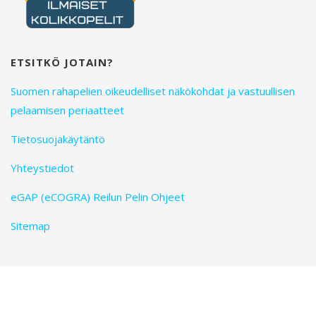
ETSITKÖ JOTAIN?
Suomen rahapelien oikeudelliset näkökohdat ja vastuullisen
pelaamisen periaatteet
Tietosuojakäytäntö
Yhteystiedot
eGAP (eCOGRA) Reilun Pelin Ohjeet
Sitemap