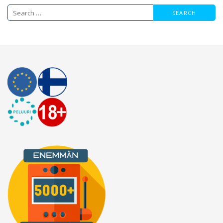
S
e
a
r
c
h
f
o
r
: