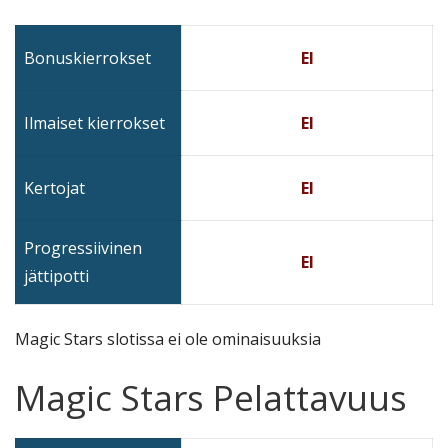
Bonuskierrokset
EI
Ilmaiset kierrokset
EI
Kertojat
EI
Progressiivinen
EI
jättipotti
Magic Stars slotissa ei ole ominaisuuksia
Magic Stars Pelattavuus