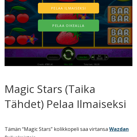
PELAA ILMAISEKSI
PELAA OIKEALLA
Magic Stars (Taika
Tähdet) Pelaa Ilmaiseksi
Tämän “Magic Stars” kolikkopeli saa virtansa
Wazdan