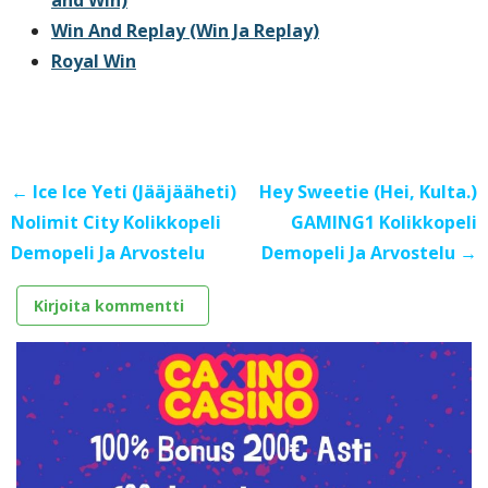
Win And Replay (Win Ja Replay)
Royal Win
← Ice Ice Yeti (Jääjääheti)
Hey Sweetie (Hei, Kulta.)
Nolimit City Kolikkopeli
GAMING1 Kolikkopeli
Demopeli Ja Arvostelu
Demopeli Ja Arvostelu →
Kirjoita kommentti