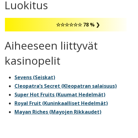
Luokitus
☆☆☆☆☆☆ 78 % ❯
Aiheeseen liittyvät
kasinopelit
Sevens (Seiskat)
Cleopatra’s Secret (Kleopatran salaisuus)
Super Hot Fruits (Kuumat Hedelmät)
Royal Fruit (Kuninkaalliset Hedelmät)
Mayan Riches (Mayojen Rikkaudet)