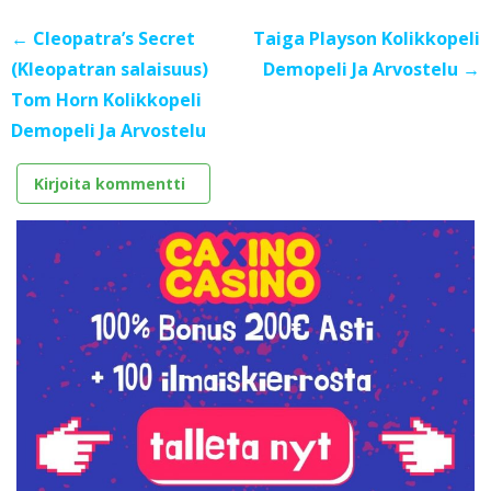
← Cleopatra’s Secret
Taiga Playson Kolikkopeli
(Kleopatran salaisuus)
Demopeli Ja Arvostelu →
Tom Horn Kolikkopeli
Demopeli Ja Arvostelu
Kirjoita kommentti