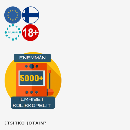
c
h
f
o
r
:
ETSITKÖ JOTAIN?