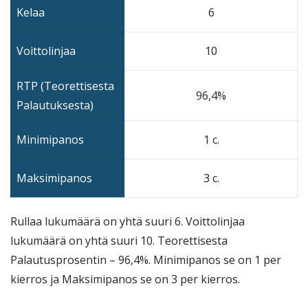
Kelaa
6
Voittolinjaa
10
RTP (Teorettisesta
96,4%
Palautuksesta)
Minimipanos
1 c.
Maksimipanos
3 c.
Rullaa lukumäärä on yhtä suuri 6. Voittolinjaa
lukumäärä on yhtä suuri 10. Teorettisesta
Palautusprosentin – 96,4%. Minimipanos se on 1 per
kierros ja Maksimipanos se on 3 per kierros.