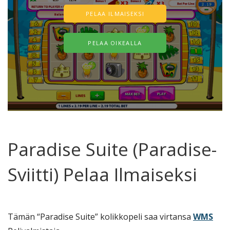
PELAA ILMAISEKSI
PELAA OIKEALLA
Paradise Suite (Paradise-
Sviitti) Pelaa Ilmaiseksi
Tämän “Paradise Suite” kolikkopeli saa virtansa
WMS