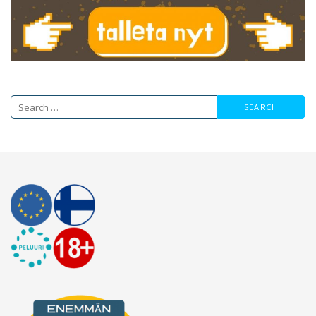
S
e
a
r
c
h
f
o
r
: