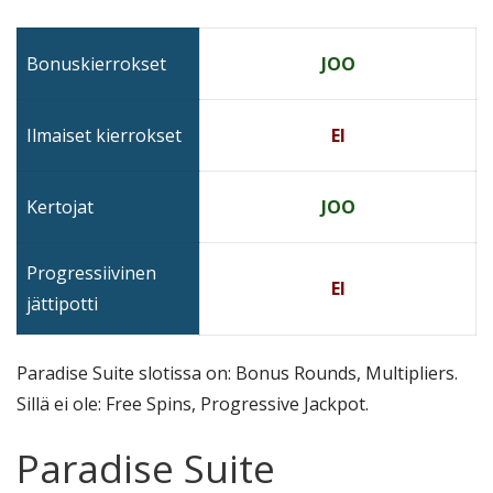
Bonuskierrokset
JOO
Ilmaiset kierrokset
EI
Kertojat
JOO
Progressiivinen
EI
jättipotti
Paradise Suite slotissa on: Bonus Rounds, Multipliers.
Sillä ei ole: Free Spins, Progressive Jackpot.
Paradise Suite