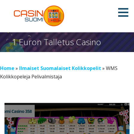
S
k
i
Suomi Casino 358
p
t
1 Euron Talletus Casino
o
c
o
Home
»
Ilmaiset Suomalaiset Kolikkopelit
»
WMS
n
Kolikkopeleja Pelivalmistaja
t
e
n
t