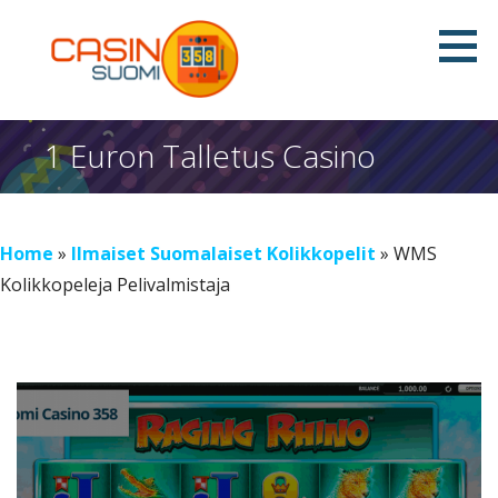
S
k
i
Suomi Casino 358
p
t
1 Euron Talletus Casino
o
c
o
Home
»
Ilmaiset Suomalaiset Kolikkopelit
»
WMS
n
Kolikkopeleja Pelivalmistaja
t
e
n
t