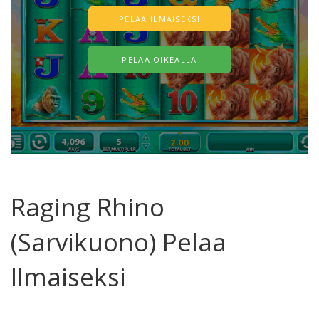
PELAA ILMAISEKSI
PELAA OIKEALLA
Raging Rhino
(Sarvikuono) Pelaa
Ilmaiseksi