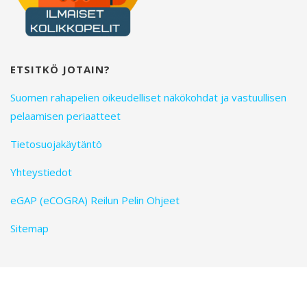
ETSITKÖ JOTAIN?
Suomen rahapelien oikeudelliset näkökohdat ja vastuullisen
pelaamisen periaatteet
Tietosuojakäytäntö
Yhteystiedot
eGAP (eCOGRA) Reilun Pelin Ohjeet
Sitemap