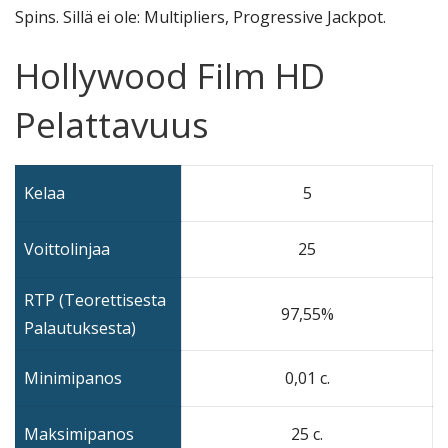
Spins. Sillä ei ole: Multipliers, Progressive Jackpot.
Hollywood Film HD
Pelattavuus
Kelaa
5
Voittolinjaa
25
RTP (Teorettisesta
97,55%
Palautuksesta)
Minimipanos
0,01 c.
Maksimipanos
25 c.