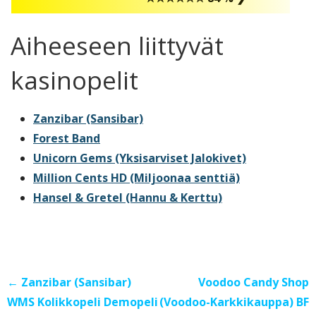
Aiheeseen liittyvät
kasinopelit
Zanzibar (Sansibar)
Forest Band
Unicorn Gems (Yksisarviset Jalokivet)
Million Cents HD (Miljoonaa senttiä)
Hansel & Gretel (Hannu & Kerttu)
← Zanzibar (Sansibar)
Voodoo Candy Shop
WMS Kolikkopeli Demopeli
(Voodoo-Karkkikauppa) BF