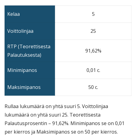
Kelaa
5
Voittolinjaa
25
RTP (Teorettisesta
91,62%
Palautuksesta)
Minimipanos
0,01 c.
Maksimipanos
50 c.
Rullaa lukumäärä on yhtä suuri 5. Voittolinjaa
lukumäärä on yhtä suuri 25. Teorettisesta
Palautusprosentin – 91,62%. Minimipanos se on 0,01
per kierros ja Maksimipanos se on 50 per kierros.