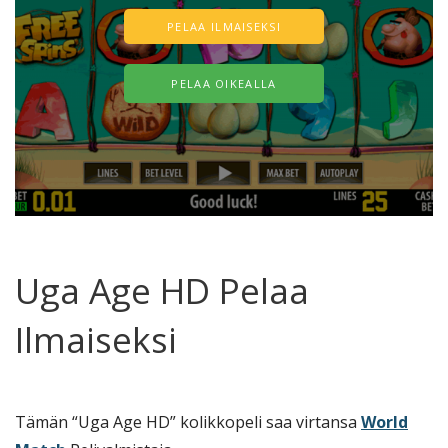
PELAA ILMAISEKSI
PELAA OIKEALLA
Uga Age HD Pelaa
Ilmaiseksi
Tämän “Uga Age HD” kolikkopeli saa virtansa
World