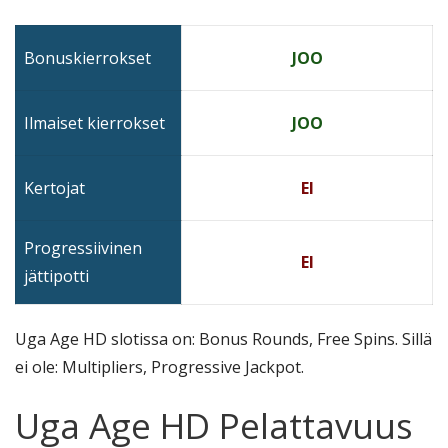
Bonuskierrokset
JOO
Ilmaiset kierrokset
JOO
Kertojat
EI
Progressiivinen
EI
jättipotti
Uga Age HD slotissa on: Bonus Rounds, Free Spins. Sillä
ei ole: Multipliers, Progressive Jackpot.
Uga Age HD Pelattavuus