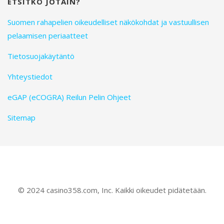
ETSITKÖ JOTAIN?
Suomen rahapelien oikeudelliset näkökohdat ja vastuullisen
pelaamisen periaatteet
Tietosuojakäytäntö
Yhteystiedot
eGAP (eCOGRA) Reilun Pelin Ohjeet
Sitemap
© 2024 casino358.com, Inc. Kaikki oikeudet pidätetään.