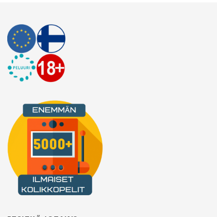
r
c
h
f
o
r
: