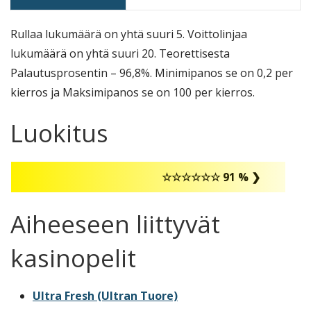
Rullaa lukumäärä on yhtä suuri 5. Voittolinjaa
lukumäärä on yhtä suuri 20. Teorettisesta
Palautusprosentin – 96,8%. Minimipanos se on 0,2 per
kierros ja Maksimipanos se on 100 per kierros.
Luokitus
☆☆☆☆☆☆ 91 % ❯
Aiheeseen liittyvät
kasinopelit
Ultra Fresh (Ultran Tuore)