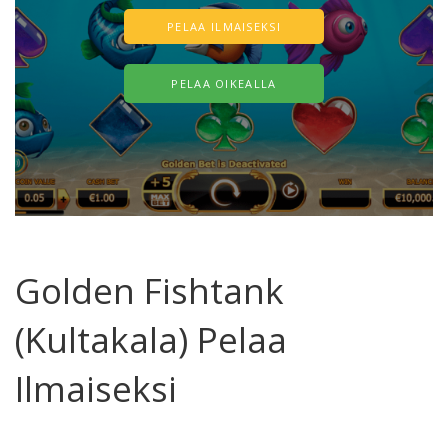
PELAA ILMAISEKSI
PELAA OIKEALLA
Golden Fishtank
(Kultakala) Pelaa
Ilmaiseksi