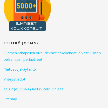
ETSITKÖ JOTAIN?
Suomen rahapelien oikeudelliset näkökohdat ja vastuullisen
pelaamisen periaatteet
Tietosuojakäytäntö
Yhteystiedot
eGAP (eCOGRA) Reilun Pelin Ohjeet
Sitemap