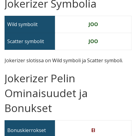
Jokerizer Symbolia
Wild symbolit
JOO
Scatter symbolit
JOO
Jokerizer slotissa on Wild symboli ja Scatter symboli.
Jokerizer Pelin
Ominaisuudet ja
Bonukset
Bonuskierrokset
EI