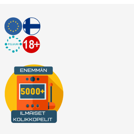
a
r
c
h
f
o
r
: