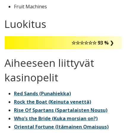
Fruit Machines
Luokitus
☆☆☆☆☆☆ 93 % ❯
Aiheeseen liittyvät
kasinopelit
Red Sands (Punahiekka)
Rock the Boat (Keinuta venettä)
Rise Of Spartans (Spartalaisten Nousu)
Who’s the Bride (Kuka morsian on?)
Oriental Fortune (Itämainen Omaisuus)