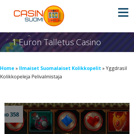
S
k
i
Suomi Casino 358
p
t
1 Euron Talletus Casino
o
c
o
Home
»
Ilmaiset Suomalaiset Kolikkopelit
»
Yggdrasil
n
Kolikkopeleja Pelivalmistaja
t
e
n
t