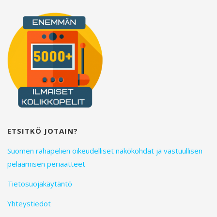
:
ETSITKÖ JOTAIN?
Suomen rahapelien oikeudelliset näkökohdat ja vastuullisen
pelaamisen periaatteet
Tietosuojakäytäntö
Yhteystiedot