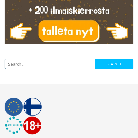
S
e
a
r
c
h
f
o
r