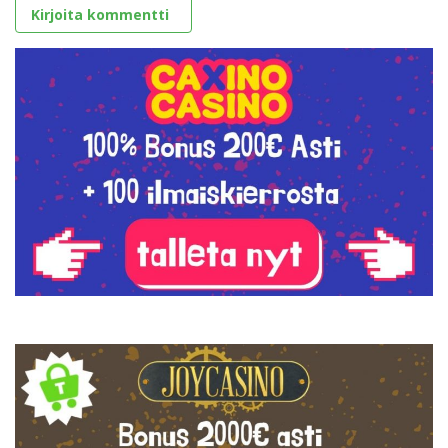
Kirjoita kommentti