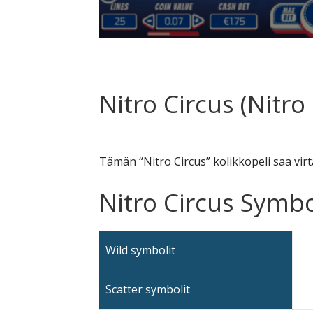
Nitro Circus (Nitro
Tämän “Nitro Circus” kolikkopeli saa vir
Nitro Circus Symbo
Wild symbolit
Scatter symbolit