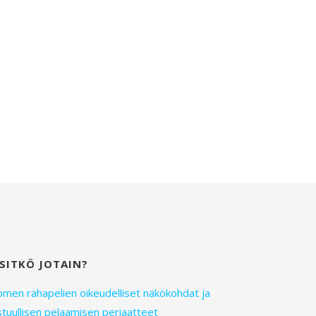
SITKÖ JOTAIN?
omen rahapelien oikeudelliset näkökohdat ja
stuullisen pelaamisen periaatteet