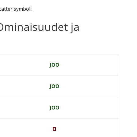
catter symboli.
 Ominaisuudet ja
JOO
JOO
JOO
EI