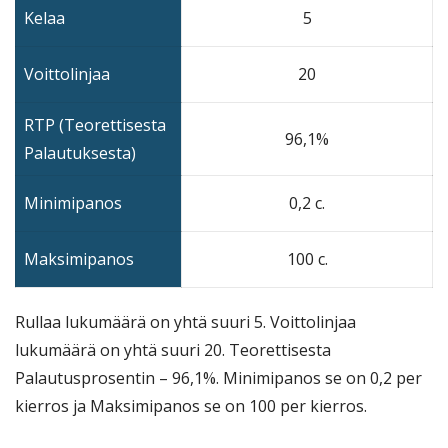
Kelaa
5
Voittolinjaa
20
RTP (Teorettisesta
96,1%
Palautuksesta)
Minimipanos
0,2 c.
Maksimipanos
100 c.
Rullaa lukumäärä on yhtä suuri 5. Voittolinjaa
lukumäärä on yhtä suuri 20. Teorettisesta
Palautusprosentin – 96,1%. Minimipanos se on 0,2 per
kierros ja Maksimipanos se on 100 per kierros.