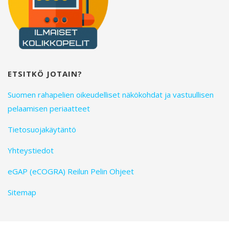
ETSITKÖ JOTAIN?
Suomen rahapelien oikeudelliset näkökohdat ja vastuullisen
pelaamisen periaatteet
Tietosuojakäytäntö
Yhteystiedot
eGAP (eCOGRA) Reilun Pelin Ohjeet
Sitemap