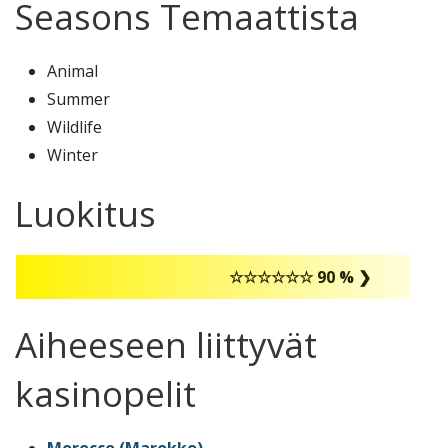
Seasons Temaattista
Animal
Summer
Wildlife
Winter
Luokitus
☆☆☆☆☆☆ 90 % ❯
Aiheeseen liittyvät
kasinopelit
Morocco (Marokko)