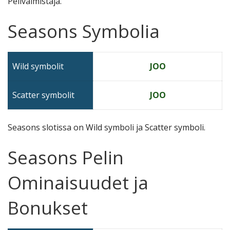
Pelivalmistaja.
Seasons Symbolia
Wild symbolit
JOO
Scatter symbolit
JOO
Seasons slotissa on Wild symboli ja Scatter symboli.
Seasons Pelin
Ominaisuudet ja
Bonukset