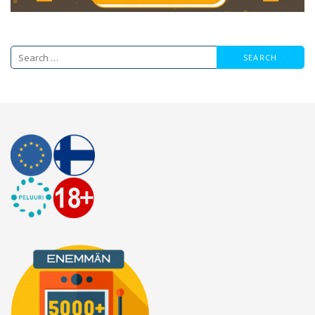
S
e
a
r
c
h
f
o
r
: