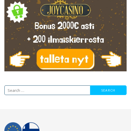
S
e
a
r
c
h