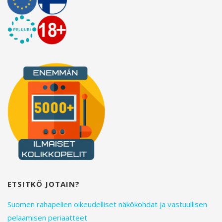
f
o
r
:
ETSITKÖ JOTAIN?
Suomen rahapelien oikeudelliset näkökohdat ja vastuullisen
pelaamisen periaatteet