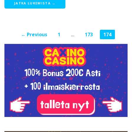
JATKA LUKEMISTA →
← Previous
1
…
173
174