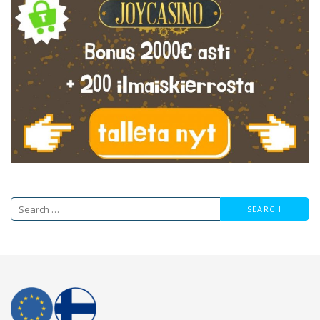
S
e
a
r
c
h