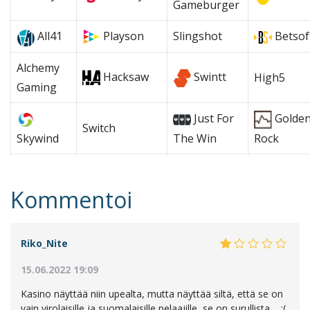
Gameburger
All41
Playson
Slingshot
Betsof
Alchemy
Hacksaw
Swintt
High5
Gaming
Just For
Golde
Switch
Skywind
The Win
Rock
Kommentoi
Riko_Nite
15.06.2022 19:09
Kasino näyttää niin upealta, mutta näyttää siltä, että se on
vain virolaisille ja suomalaisille pelaajille, se on surullista.... :(