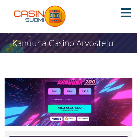
S
k
i
Suomi Casino 358
p
t
Kanuuna Casino Arvostelu
o
c
o
n
t
e
n
t