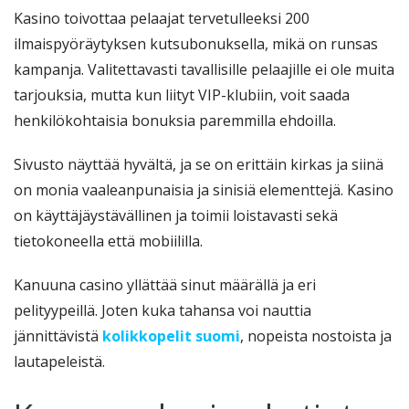
Kasino toivottaa pelaajat tervetulleeksi 200
ilmaispyöräytyksen kutsubonuksella, mikä on runsas
kampanja. Valitettavasti tavallisille pelaajille ei ole muita
tarjouksia, mutta kun liityt VIP-klubiin, voit saada
henkilökohtaisia bonuksia paremmilla ehdoilla.
Sivusto näyttää hyvältä, ja se on erittäin kirkas ja siinä
on monia vaaleanpunaisia ja sinisiä elementtejä. Kasino
on käyttäjäystävällinen ja toimii loistavasti sekä
tietokoneella että mobiililla.
Kanuuna casino yllättää sinut määrällä ja eri
pelityypeillä. Joten kuka tahansa voi nauttia
jännittävistä
kolikkopelit suomi
, nopeista nostoista ja
lautapeleistä.