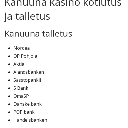
Kanuuna kasino kotiutus
ja talletus
Kanuuna talletus
Nordea
OP Pohjola
Aktia
Alandsbanken
Sasstopankii
S Bank
OmaSP
Danske bank
POP bank
Handelsbanken