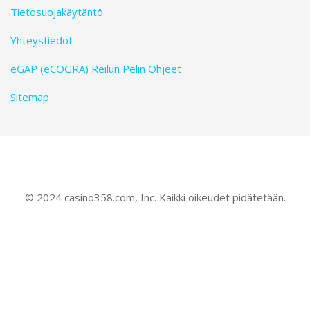
Tietosuojakäytäntö
Yhteystiedot
eGAP (eCOGRA) Reilun Pelin Ohjeet
Sitemap
© 2024 casino358.com, Inc. Kaikki oikeudet pidätetään.