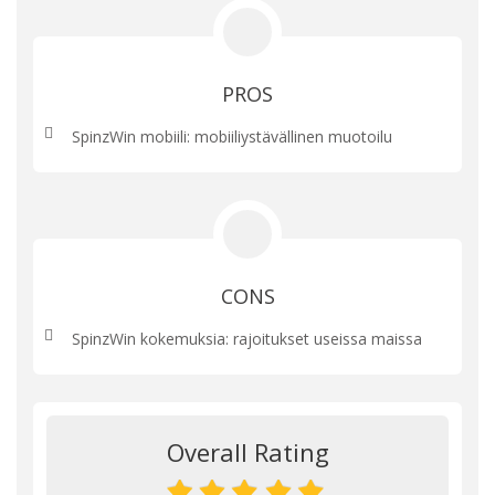
PROS
SpinzWin mobiili: mobiiliystävällinen muotoilu
CONS
SpinzWin kokemuksia: rajoitukset useissa maissa
Overall Rating