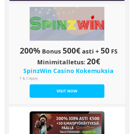
200%
500€
50
Bonus
asti +
FS
20€
Minimitalletus:
SpinzWin Casino Kokemuksia
T & C Apply
VISIT NOW