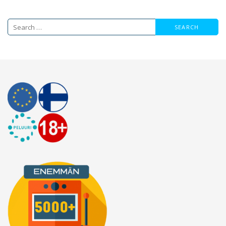
S
e
a
r
c
h
f
o
r
: