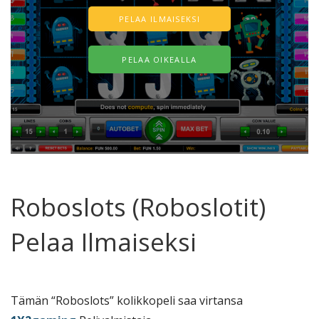
PELAA ILMAISEKSI
PELAA OIKEALLA
Roboslots (Roboslotit)
Pelaa Ilmaiseksi
Tämän “Roboslots” kolikkopeli saa virtansa