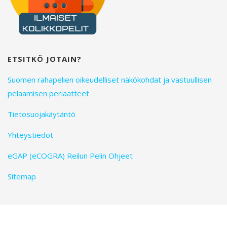
ETSITKÖ JOTAIN?
Suomen rahapelien oikeudelliset näkökohdat ja vastuullisen
pelaamisen periaatteet
Tietosuojakäytäntö
Yhteystiedot
eGAP (eCOGRA) Reilun Pelin Ohjeet
Sitemap