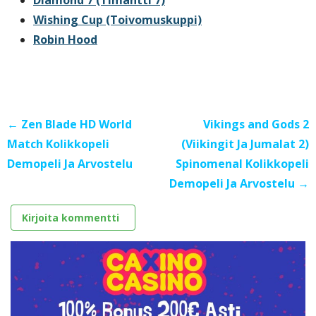
Wishing Cup (Toivomuskuppi)
Robin Hood
← Zen Blade HD World
Vikings and Gods 2
Match Kolikkopeli
(Viikingit Ja Jumalat 2)
Demopeli Ja Arvostelu
Spinomenal Kolikkopeli
Demopeli Ja Arvostelu →
Kirjoita kommentti