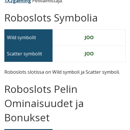
1X2gaming
Pelivalmistaja.
Roboslots Symbolia
Wild symbolit
JOO
Scatter symbolit
JOO
Roboslots slotissa on Wild symboli ja Scatter symboli.
Roboslots Pelin
Ominaisuudet ja
Bonukset