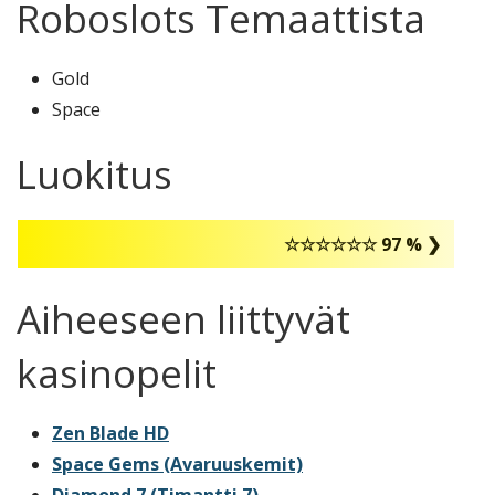
Roboslots Temaattista
Gold
Space
Luokitus
☆☆☆☆☆☆ 97 % ❯
Aiheeseen liittyvät
kasinopelit
Zen Blade HD
Space Gems (Avaruuskemit)
Diamond 7 (Timantti 7)