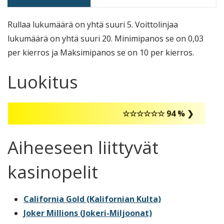
Rullaa lukumäärä on yhtä suuri 5. Voittolinjaa
lukumäärä on yhtä suuri 20. Minimipanos se on 0,03
per kierros ja Maksimipanos se on 10 per kierros.
Luokitus
☆☆☆☆☆☆ 94 % ❯
Aiheeseen liittyvät
kasinopelit
California Gold (Kalifornian Kulta)
Joker Millions (Jokeri-Miljoonat)