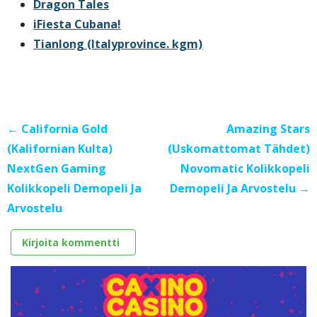
Dragon Tales
iFiesta Cubana!
Tianlong (Italyprovince. kgm)
← California Gold
Amazing Stars
(Kalifornian Kulta)
(Uskomattomat Tähdet)
NextGen Gaming
Novomatic Kolikkopeli
Kolikkopeli Demopeli Ja
Demopeli Ja Arvostelu →
Arvostelu
Kirjoita kommentti