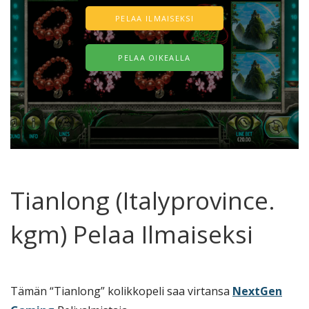
PELAA ILMAISEKSI
PELAA OIKEALLA
Tianlong (Italyprovince.
kgm) Pelaa Ilmaiseksi
Tämän “Tianlong” kolikkopeli saa virtansa
NextGen