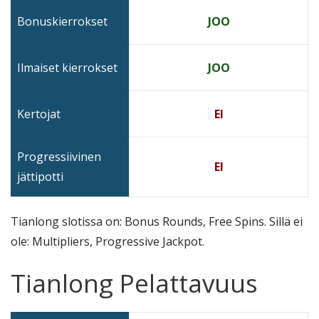
Bonuskierrokset
JOO
Ilmaiset kierrokset
JOO
Kertojat
EI
Progressiivinen
EI
jättipotti
Tianlong slotissa on: Bonus Rounds, Free Spins. Sillä ei
ole: Multipliers, Progressive Jackpot.
Tianlong Pelattavuus