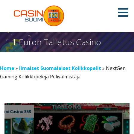
S
k
i
Suomi Casino 358
p
t
1 Euron Talletus Casino
o
c
o
Home
»
Ilmaiset Suomalaiset Kolikkopelit
»
NextGen
n
Gaming Kolikkopeleja Pelivalmistaja
t
e
n
t