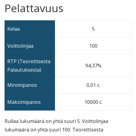
Pelattavuus
Kelaa
5
Voittolinjaa
100
RTP (Teorettisesta
94,37%
Palautuksesta)
Minimipanos
0,01 c.
Maksimipanos
10000 c.
Rullaa lukumäärä on yhtä suuri 5. Voittolinjaa
lukumäärä on yhtä suuri 100. Teorettisesta