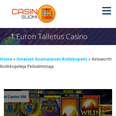
S
k
i
Suomi Casino 358
p
t
1 Euron Talletus Casino
o
c
o
Home
»
Ilmaiset Suomalaiset Kolikkopelit
»
Ainsworth
n
Kolikkopeleja Pelivalmistaja
t
e
n
t