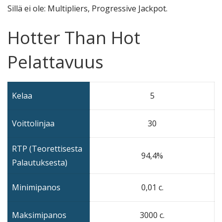
Sillä ei ole: Multipliers, Progressive Jackpot.
Hotter Than Hot
Pelattavuus
Kelaa
5
Voittolinjaa
30
RTP (Teorettisesta
94,4%
Palautuksesta)
Minimipanos
0,01 c.
Maksimipanos
3000 c.