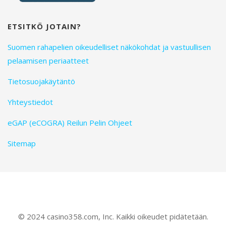
ETSITKÖ JOTAIN?
Suomen rahapelien oikeudelliset näkökohdat ja vastuullisen
pelaamisen periaatteet
Tietosuojakäytäntö
Yhteystiedot
eGAP (eCOGRA) Reilun Pelin Ohjeet
Sitemap
© 2024 casino358.com, Inc. Kaikki oikeudet pidätetään.