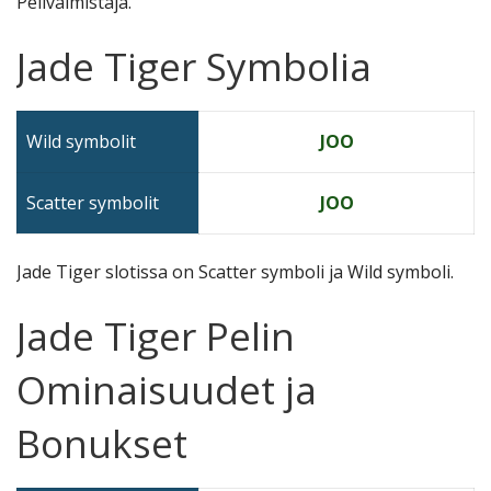
Pelivalmistaja.
Jade Tiger Symbolia
Wild symbolit
JOO
Scatter symbolit
JOO
Jade Tiger slotissa on Scatter symboli ja Wild symboli.
Jade Tiger Pelin
Ominaisuudet ja
Bonukset