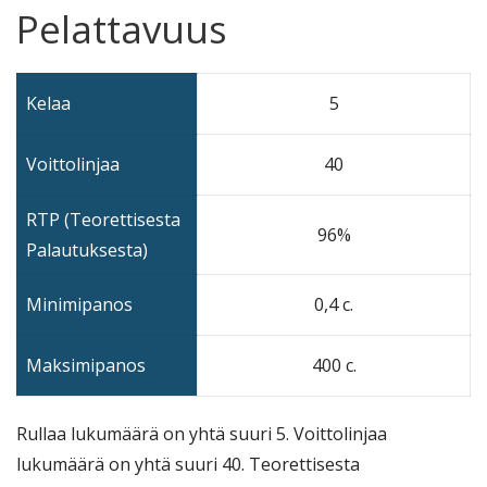
Pelattavuus
Kelaa
5
Voittolinjaa
40
RTP (Teorettisesta
96%
Palautuksesta)
Minimipanos
0,4 c.
Maksimipanos
400 c.
Rullaa lukumäärä on yhtä suuri 5. Voittolinjaa
lukumäärä on yhtä suuri 40. Teorettisesta