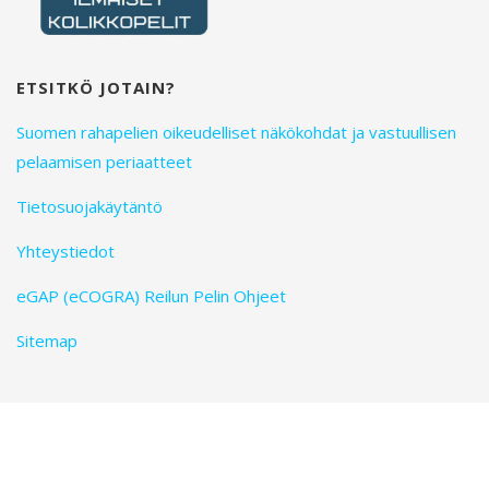
ETSITKÖ JOTAIN?
Suomen rahapelien oikeudelliset näkökohdat ja vastuullisen
pelaamisen periaatteet
Tietosuojakäytäntö
Yhteystiedot
eGAP (eCOGRA) Reilun Pelin Ohjeet
Sitemap