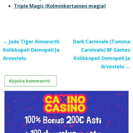
Triple Magic (Kolminkertainen magia)
← Jade Tiger Ainsworth
Dark Carnivale (Tumma
Kolikkopeli Demopeli Ja
Carnivale) BF Games
Arvostelu
Kolikkopeli Demopeli Ja
Arvostelu →
Kirjoita kommentti