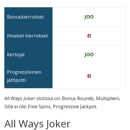
Bonuskierrokset
JOO
Ilmaiset kierrokset
EI
Kertojat
JOO
Progressiivinen
EI
jättipotti
All Ways Joker slotissa on: Bonus Rounds, Multipliers.
Sillä ei ole: Free Spins, Progressive Jackpot.
All Ways Joker