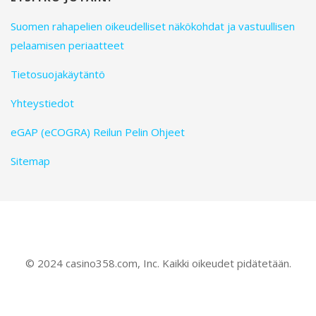
Suomen rahapelien oikeudelliset näkökohdat ja vastuullisen
pelaamisen periaatteet
Tietosuojakäytäntö
Yhteystiedot
eGAP (eCOGRA) Reilun Pelin Ohjeet
Sitemap
© 2024 casino358.com, Inc. Kaikki oikeudet pidätetään.