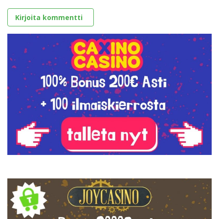
Kirjoita kommentti