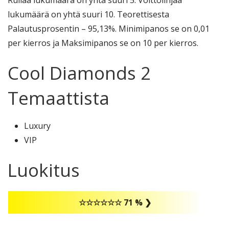
lukumäärä on yhtä suuri 10. Teorettisesta
Palautusprosentin – 95,13%. Minimipanos se on 0,01
per kierros ja Maksimipanos se on 10 per kierros.
Cool Diamonds 2
Temaattista
Luxury
VIP
Luokitus
☆☆☆☆☆☆ 71 % ❯