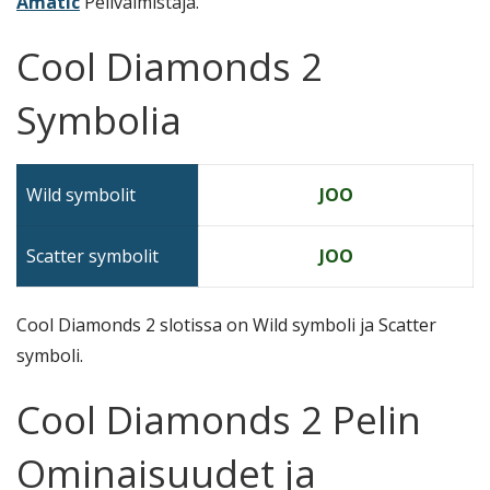
Amatic
Pelivalmistaja.
Cool Diamonds 2
Symbolia
Wild symbolit
JOO
Scatter symbolit
JOO
Cool Diamonds 2 slotissa on Wild symboli ja Scatter
symboli.
Cool Diamonds 2 Pelin
Ominaisuudet ja