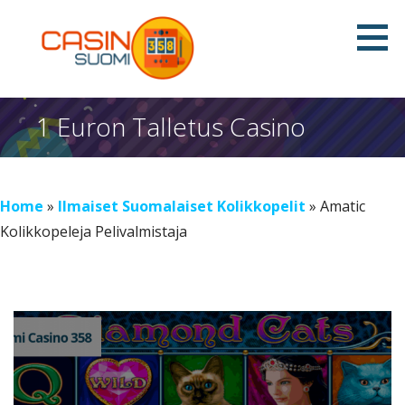
S
k
i
Suomi Casino 358
p
t
1 Euron Talletus Casino
o
c
o
Home
»
Ilmaiset Suomalaiset Kolikkopelit
»
Amatic
n
Kolikkopeleja Pelivalmistaja
t
e
n
t