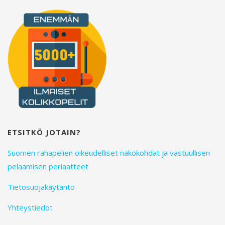
:
ETSITKÖ JOTAIN?
Suomen rahapelien oikeudelliset näkökohdat ja vastuullisen
pelaamisen periaatteet
Tietosuojakäytäntö
Yhteystiedot