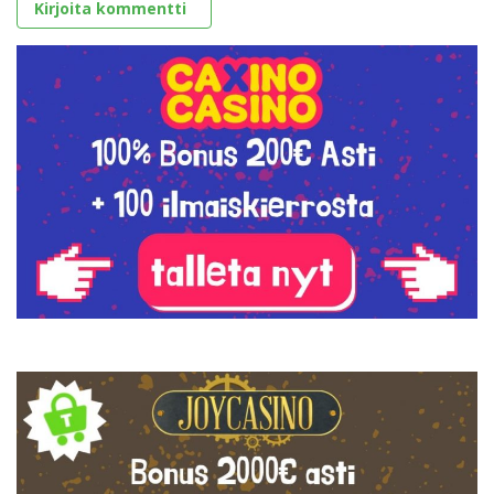
Kirjoita kommentti