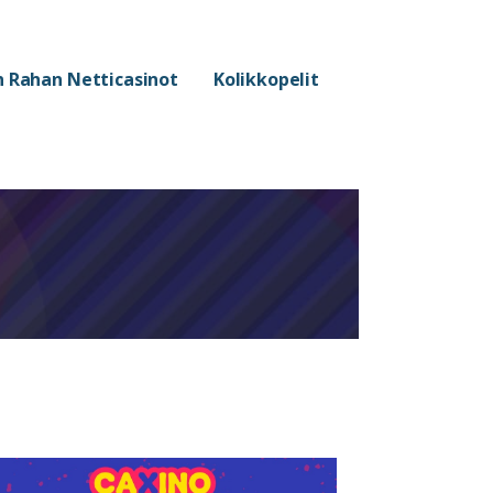
 Rahan Netticasinot
Kolikkopelit