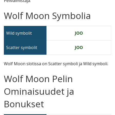
Pelivalmistaja.
Wolf Moon Symbolia
Wild symbolit
JOO
Scatter symbolit
JOO
Wolf Moon slotissa on Scatter symboli ja Wild symboli.
Wolf Moon Pelin
Ominaisuudet ja
Bonukset