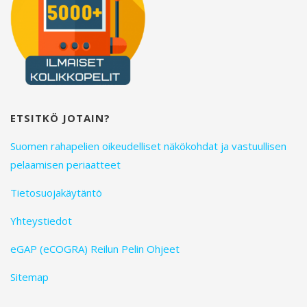
ETSITKÖ JOTAIN?
Suomen rahapelien oikeudelliset näkökohdat ja vastuullisen
pelaamisen periaatteet
Tietosuojakäytäntö
Yhteystiedot
eGAP (eCOGRA) Reilun Pelin Ohjeet
Sitemap