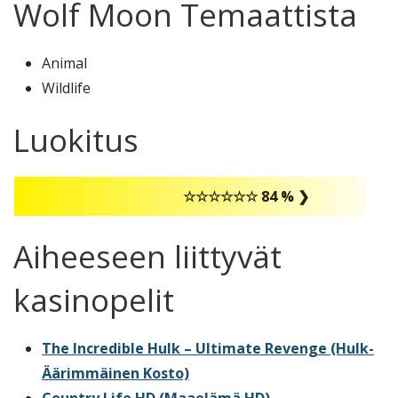
Wolf Moon Temaattista
Animal
Wildlife
Luokitus
☆☆☆☆☆☆ 84 % ❯
Aiheeseen liittyvät
kasinopelit
The Incredible Hulk – Ultimate Revenge (Hulk-
Äärimmäinen Kosto)
Country Life HD (Maaelämä HD)