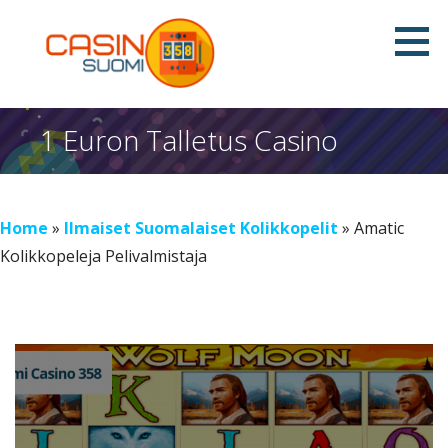
S
k
i
Suomi Casino 358
p
t
1 Euron Talletus Casino
o
c
o
Home
»
Ilmaiset Suomalaiset Kolikkopelit
»
Amatic
n
Kolikkopeleja Pelivalmistaja
t
e
n
t