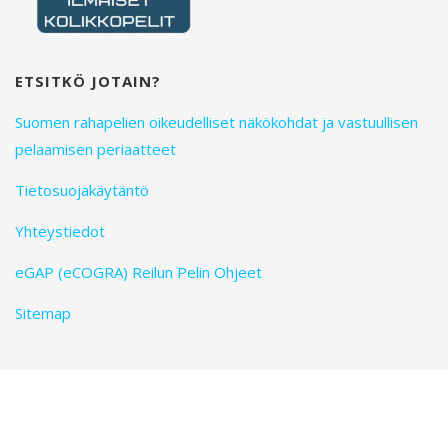
ETSITKÖ JOTAIN?
Suomen rahapelien oikeudelliset näkökohdat ja vastuullisen
pelaamisen periaatteet
Tietosuojakäytäntö
Yhteystiedot
eGAP (eCOGRA) Reilun Pelin Ohjeet
Sitemap