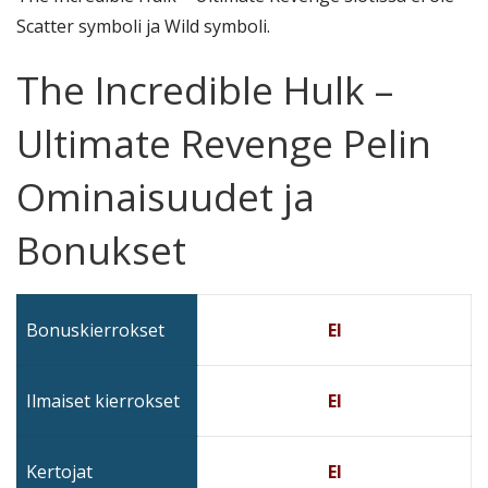
Scatter symboli ja Wild symboli.
The Incredible Hulk –
Ultimate Revenge Pelin
Ominaisuudet ja
Bonukset
Bonuskierrokset
EI
Ilmaiset kierrokset
EI
Kertojat
EI