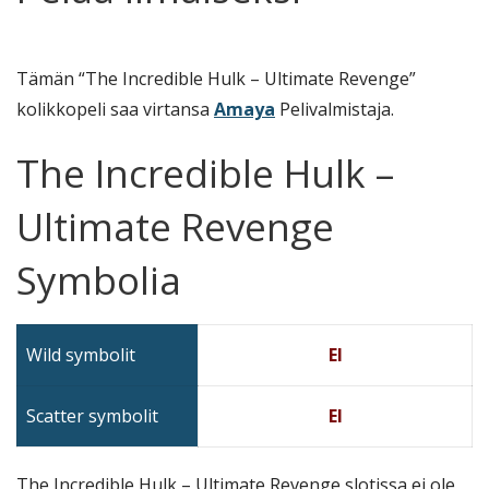
Tämän “The Incredible Hulk – Ultimate Revenge”
kolikkopeli saa virtansa
Amaya
Pelivalmistaja.
The Incredible Hulk –
Ultimate Revenge
Symbolia
Wild symbolit
EI
Scatter symbolit
EI
The Incredible Hulk – Ultimate Revenge slotissa ei ole