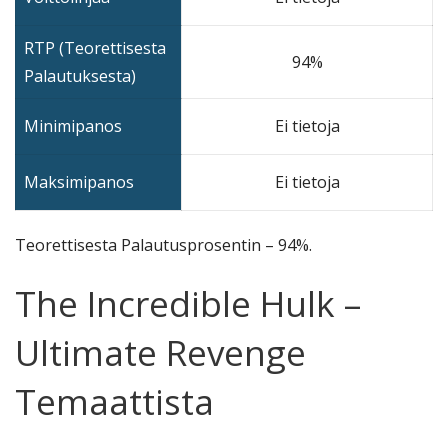
RTP (Teorettisesta
94%
Palautuksesta)
Minimipanos
Ei tietoja
Maksimipanos
Ei tietoja
Teorettisesta Palautusprosentin – 94%.
The Incredible Hulk –
Ultimate Revenge
Temaattista