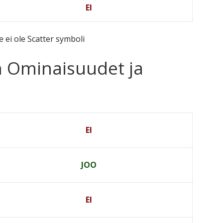
EI
 ei ole Scatter symboli
 Ominaisuudet ja
EI
JOO
EI