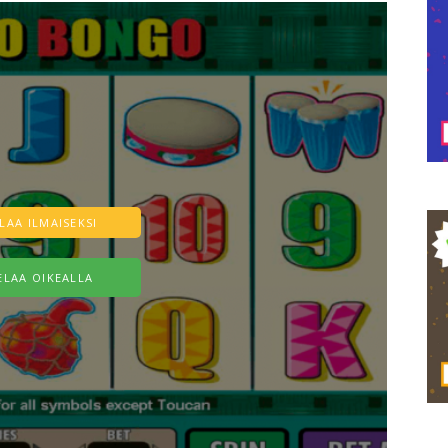
LAA ILMAISEKSI
ELAA OIKEALLA