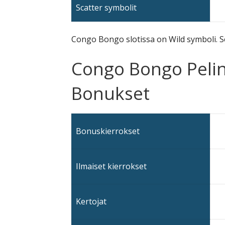
Scatter symbolit
Congo Bongo slotissa on Wild symboli. Se
Congo Bongo Pelin
Bonukset
Bonuskierrokset
Ilmaiset kierrokset
Kertojat