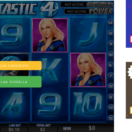
LAA ILMAISEKSI
ELAA OIKEALLA