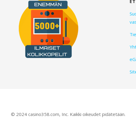
ET
Su
va
Ti
Yh
eG
Si
© 2024 casino358.com, Inc. Kaikki oikeudet pidätetään.