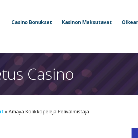
Casino Bonukset
Kasinon Maksutavat
Oikean
8
etus Casino
it
»
Amaya Kolikkopeleja Pelivalmistaja