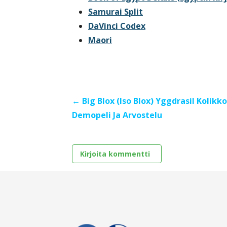
Samurai Split
DaVinci Codex
Maori
← Big Blox (Iso Blox) Yggdrasil Kolikko
Demopeli Ja Arvostelu
Kirjoita kommentti