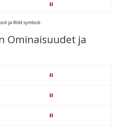
EI
oli ja Wild symboli.
in Ominaisuudet ja
EI
EI
EI