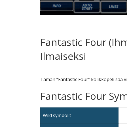
Fantastic Four (Ih
Ilmaiseksi
Tämän “Fantastic Four” kolikkopeli saa 
Fantastic Four Sy
Wild symbolit