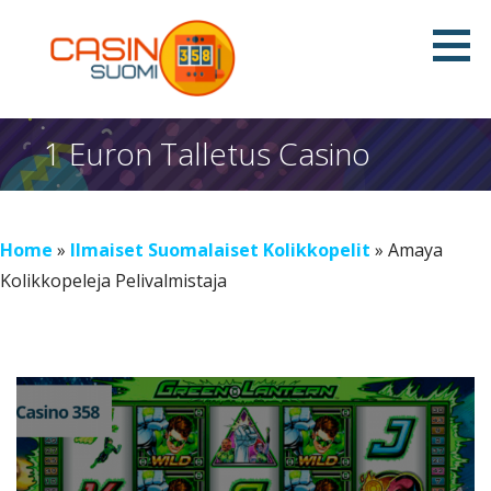
S
k
i
Suomi Casino 358
p
t
1 Euron Talletus Casino
o
c
o
Home
»
Ilmaiset Suomalaiset Kolikkopelit
»
Amaya
n
Kolikkopeleja Pelivalmistaja
t
e
n
t