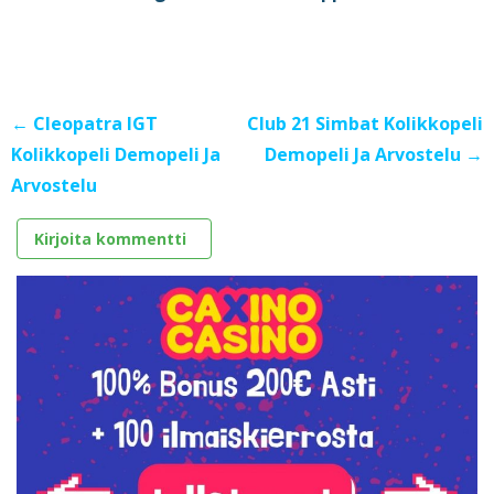
← Cleopatra IGT
Club 21 Simbat Kolikkopeli
Kolikkopeli Demopeli Ja
Demopeli Ja Arvostelu →
Arvostelu
Kirjoita kommentti