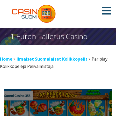
S
k
i
Suomi Casino 358
p
t
1 Euron Talletus Casino
o
c
o
Home
»
Ilmaiset Suomalaiset Kolikkopelit
»
Pariplay
n
Kolikkopeleja Pelivalmistaja
t
e
n
t