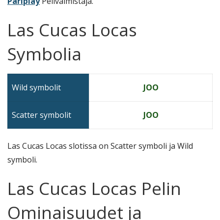
Pariplay
Pelivalmistaja.
Las Cucas Locas
Symbolia
Wild symbolit
JOO
Scatter symbolit
JOO
Las Cucas Locas slotissa on Scatter symboli ja Wild
symboli.
Las Cucas Locas Pelin
Ominaisuudet ja