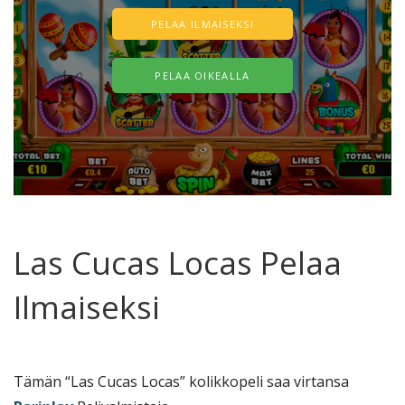
PELAA ILMAISEKSI
PELAA OIKEALLA
Las Cucas Locas Pelaa
Ilmaiseksi
Tämän “Las Cucas Locas” kolikkopeli saa virtansa