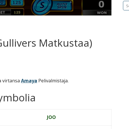
S
e
a
r
c
Gullivers Matkustaa)
h
f
o
r
:
a virtansa
Amaya
Pelivalmistaja.
Symbolia
JOO