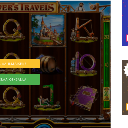
LAA ILMAISEKSI
ELAA OIKEALLA