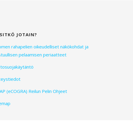
SITKÖ JOTAIN?
omen rahapelien oikeudelliset näkökohdat ja
stuullisen pelaamisen periaatteet
etosuojakäytäntö
teystiedot
AP (eCOGRA) Reilun Pelin Ohjeet
temap