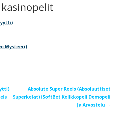
 kasinopelit
yytti)
en Mysteeri)
tti)
Absolute Super Reels (Absoluuttiset
telu
Superkelat) iSoftBet Kolikkopeli Demopeli
Ja Arvostelu →