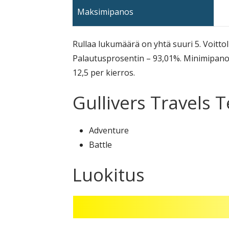
Maksimipanos
Rullaa lukumäärä on yhtä suuri 5. Voitto
Palautusprosentin – 93,01%. Minimipanos
12,5 per kierros.
Gullivers Travels 
Adventure
Battle
Luokitus