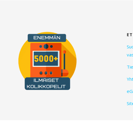
ET
Su
va
Ti
Yh
eG
Si