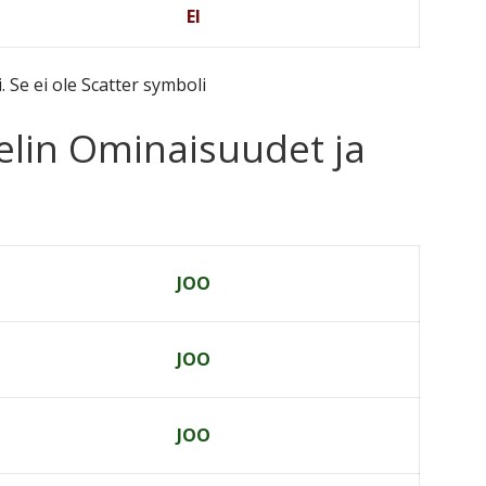
EI
. Se ei ole Scatter symboli
Pelin Ominaisuudet ja
JOO
JOO
JOO