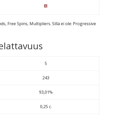
EI
s, Free Spins, Multipliers. Sillä ei ole: Progressive
Pelattavuus
5
243
93,01%
0,25 c.