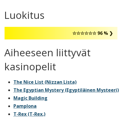
Luokitus
☆☆☆☆☆☆ 96 % ❯
Aiheeseen liittyvät
kasinopelit
The Nice List (Nizzan Lista)
The Egyptian Mystery (Egyptiläinen Mysteeri)
Magic Building
Pamplona
T-Rex (T-Rex.)