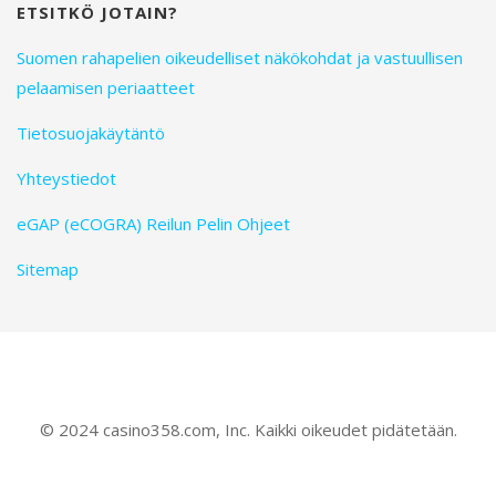
ETSITKÖ JOTAIN?
Suomen rahapelien oikeudelliset näkökohdat ja vastuullisen
pelaamisen periaatteet
Tietosuojakäytäntö
Yhteystiedot
eGAP (eCOGRA) Reilun Pelin Ohjeet
Sitemap
© 2024 casino358.com, Inc. Kaikki oikeudet pidätetään.