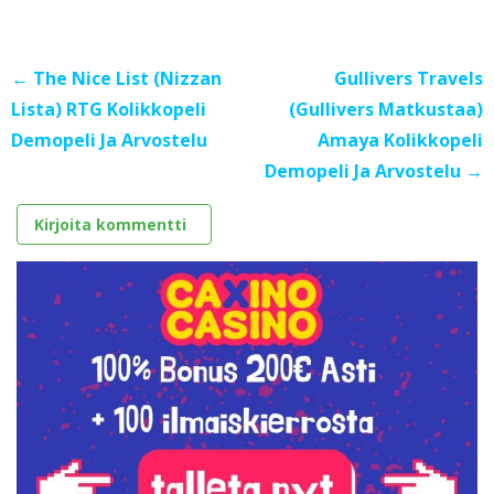
← The Nice List (Nizzan
Gullivers Travels
Lista) RTG Kolikkopeli
(Gullivers Matkustaa)
Demopeli Ja Arvostelu
Amaya Kolikkopeli
Demopeli Ja Arvostelu →
Kirjoita kommentti