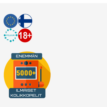
a
r
c
h
f
o
r
: