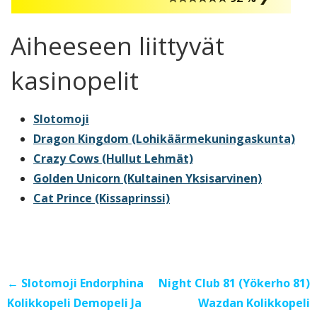
Aiheeseen liittyvät
kasinopelit
Slotomoji
Dragon Kingdom (Lohikäärmekuningaskunta)
Crazy Cows (Hullut Lehmät)
Golden Unicorn (Kultainen Yksisarvinen)
Cat Prince (Kissaprinssi)
← Slotomoji Endorphina
Night Club 81 (Yökerho 81)
Kolikkopeli Demopeli Ja
Wazdan Kolikkopeli