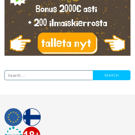
S
e
a
r
c
h
f
o