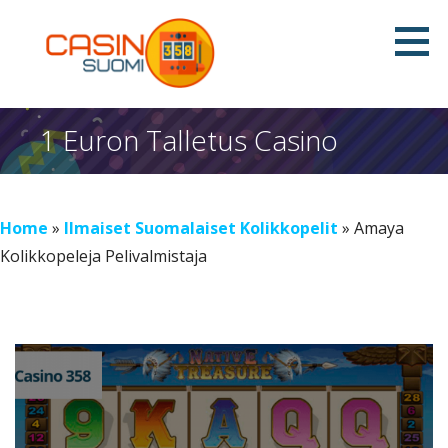
S
k
i
Suomi Casino 358
p
t
1 Euron Talletus Casino
o
c
o
Home
»
Ilmaiset Suomalaiset Kolikkopelit
»
Amaya
n
Kolikkopeleja Pelivalmistaja
t
e
n
t