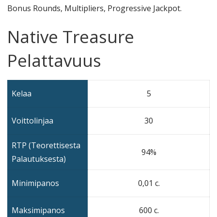
Bonus Rounds, Multipliers, Progressive Jackpot.
Native Treasure
Pelattavuus
Kelaa
5
Voittolinjaa
30
RTP (Teorettisesta
94%
Palautuksesta)
Minimipanos
0,01 c.
Maksimipanos
600 c.