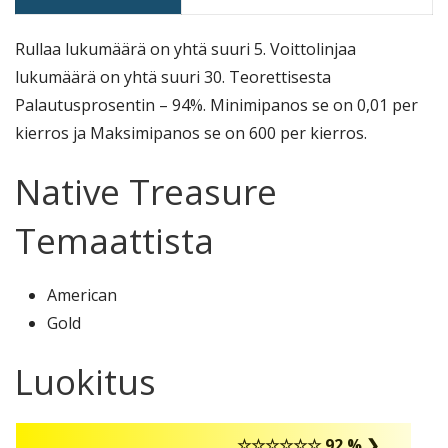
Rullaa lukumäärä on yhtä suuri 5. Voittolinjaa
lukumäärä on yhtä suuri 30. Teorettisesta
Palautusprosentin – 94%. Minimipanos se on 0,01 per
kierros ja Maksimipanos se on 600 per kierros.
Native Treasure
Temaattista
American
Gold
Luokitus
☆☆☆☆☆☆ 92 % ❯