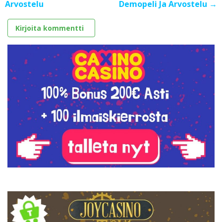
Arvostelu
Demopeli Ja Arvostelu →
Kirjoita kommentti