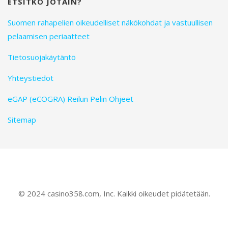
ETSITKÖ JOTAIN?
Suomen rahapelien oikeudelliset näkökohdat ja vastuullisen
pelaamisen periaatteet
Tietosuojakäytäntö
Yhteystiedot
eGAP (eCOGRA) Reilun Pelin Ohjeet
Sitemap
© 2024 casino358.com, Inc. Kaikki oikeudet pidätetään.