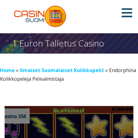
S
k
i
Suomi Casino 358
p
t
1 Euron Talletus Casino
o
c
o
Home
»
Ilmaiset Suomalaiset Kolikkopelit
»
Endorphina
n
Kolikkopeleja Pelivalmistaja
t
e
n
t