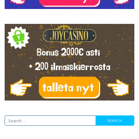
S
e
a