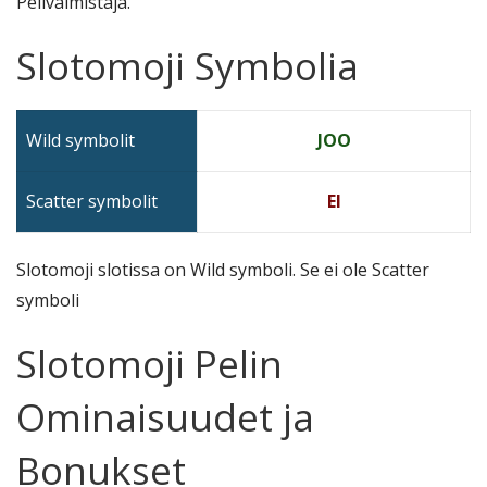
Pelivalmistaja.
Slotomoji Symbolia
Wild symbolit
JOO
Scatter symbolit
EI
Slotomoji slotissa on Wild symboli. Se ei ole Scatter
symboli
Slotomoji Pelin
Ominaisuudet ja
Bonukset