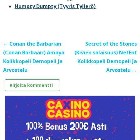
Humpty Dumpty (Tyyris Tyllerö)
← Conan the Barbarian
Secret of the Stones
(Conan Barbaari) Amaya
(Kivien salaisuus) NetEnt
Kolikkopeli Demopeli Ja
Kolikkopeli Demopeli Ja
Arvostelu
Arvostelu →
Kirjoita kommentti