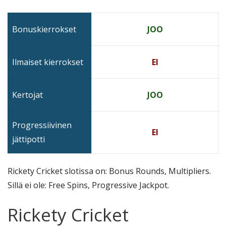
Bonuskierrokset
JOO
Ilmaiset kierrokset
EI
Kertojat
JOO
Progressiivinen
EI
jättipotti
Rickety Cricket slotissa on: Bonus Rounds, Multipliers.
Sillä ei ole: Free Spins, Progressive Jackpot.
Rickety Cricket