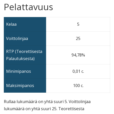
Pelattavuus
Kelaa
5
Voittolinjaa
25
RTP (Teorettisesta
94,78%
Palautuksesta)
Minimipanos
0,01 c.
Maksimipanos
100 c.
Rullaa lukumäärä on yhtä suuri 5. Voittolinjaa
lukumäärä on yhtä suuri 25. Teorettisesta