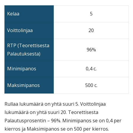
Kelaa
5
Voittolinjaa
20
RTP (Teorettisesta
96%
Palautuksesta)
Minimipanos
0,4 c.
Maksimipanos
500 c.
Rullaa lukumäärä on yhtä suuri 5. Voittolinjaa
lukumäärä on yhtä suuri 20. Teorettisesta
Palautusprosentin – 96%. Minimipanos se on 0,4 per
kierros ja Maksimipanos se on 500 per kierros.