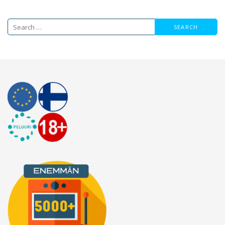
S
e
a
r
c
h
f
o
r
: