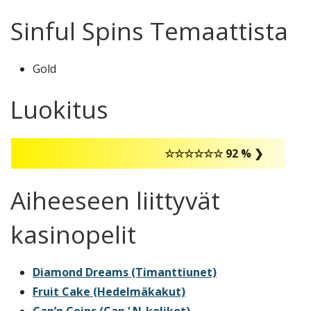
Sinful Spins Temaattista
Gold
Luokitus
☆☆☆☆☆☆ 92 % ❯
Aiheeseen liittyvät
kasinopelit
Diamond Dreams (Timanttiunet)
Fruit Cake (Hedelmäkakut)
Cap’n Coins (Cap ‘ N-kolikot)