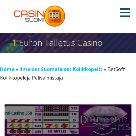
S
k
i
Suomi Casino 358
p
t
1 Euron Talletus Casino
o
c
o
Home
»
Ilmaiset Suomalaiset Kolikkopelit
»
BetSoft
n
Kolikkopeleja Pelivalmistaja
t
e
n
t