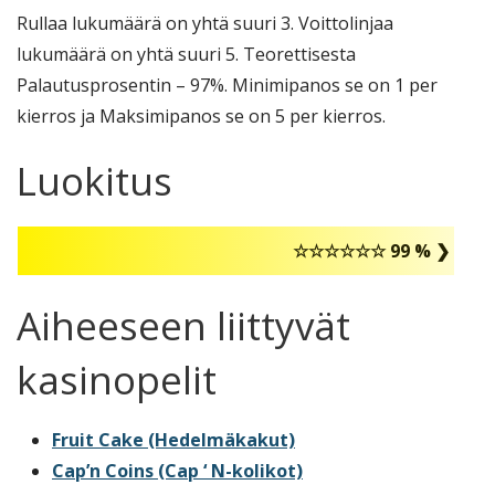
Rullaa lukumäärä on yhtä suuri 3. Voittolinjaa
lukumäärä on yhtä suuri 5. Teorettisesta
Palautusprosentin – 97%. Minimipanos se on 1 per
kierros ja Maksimipanos se on 5 per kierros.
Luokitus
☆☆☆☆☆☆ 99 % ❯
Aiheeseen liittyvät
kasinopelit
Fruit Cake (Hedelmäkakut)
Cap’n Coins (Cap ‘ N-kolikot)