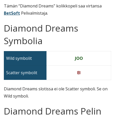
Tämän “Diamond Dreams” kolikkopeli saa virtansa
BetSoft
Pelivalmistaja.
Diamond Dreams
Symbolia
Wild symbolit
JOO
Scatter symbolit
EI
Diamond Dreams slotissa ei ole Scatter symboli. Se on
Wild symboli.
Diamond Dreams Pelin