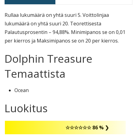
Rullaa lukumäärä on yhtä suuri 5. Voittolinjaa
lukumäärä on yhtä suuri 20. Teorettisesta
Palautusprosentin – 94,88%. Minimipanos se on 0,01
per kierros ja Maksimipanos se on 20 per kierros.
Dolphin Treasure
Temaattista
Ocean
Luokitus
☆☆☆☆☆☆ 86 % ❯