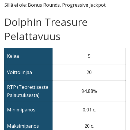
Sillä ei ole: Bonus Rounds, Progressive Jackpot.
Dolphin Treasure
Pelattavuus
Kelaa
5
Voittolinjaa
20
RTP (Teorettisesta
94,88%
Palautuksesta)
Minimipanos
0,01 c.
Maksimipanos
20 c.