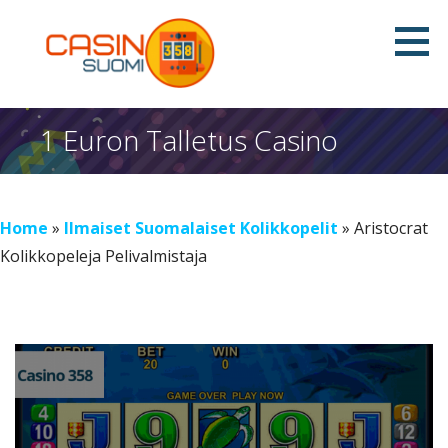
S
k
i
Suomi Casino 358
p
t
1 Euron Talletus Casino
o
c
o
Home
»
Ilmaiset Suomalaiset Kolikkopelit
»
Aristocrat
n
Kolikkopeleja Pelivalmistaja
t
e
n
t