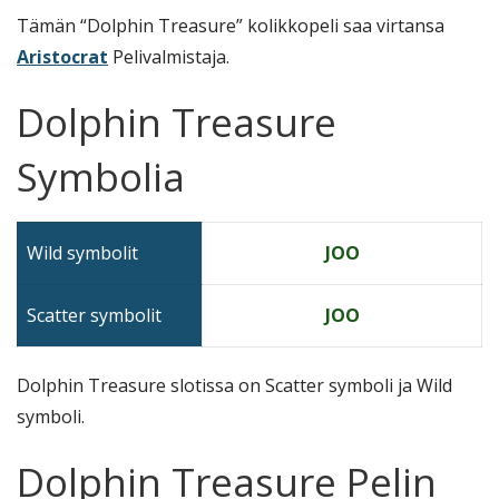
Tämän “Dolphin Treasure” kolikkopeli saa virtansa
Aristocrat
Pelivalmistaja.
Dolphin Treasure
Symbolia
Wild symbolit
JOO
Scatter symbolit
JOO
Dolphin Treasure slotissa on Scatter symboli ja Wild
symboli.
Dolphin Treasure Pelin