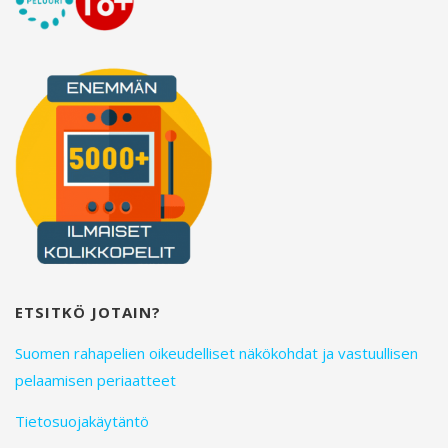
r
:
ETSITKÖ JOTAIN?
Suomen rahapelien oikeudelliset näkökohdat ja vastuullisen
pelaamisen periaatteet
Tietosuojakäytäntö