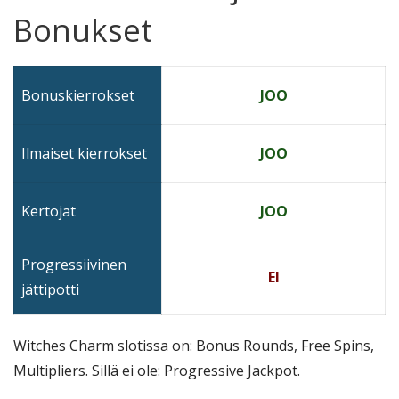
Bonukset
Bonuskierrokset
JOO
Ilmaiset kierrokset
JOO
Kertojat
JOO
Progressiivinen
EI
jättipotti
Witches Charm slotissa on: Bonus Rounds, Free Spins,
Multipliers. Sillä ei ole: Progressive Jackpot.