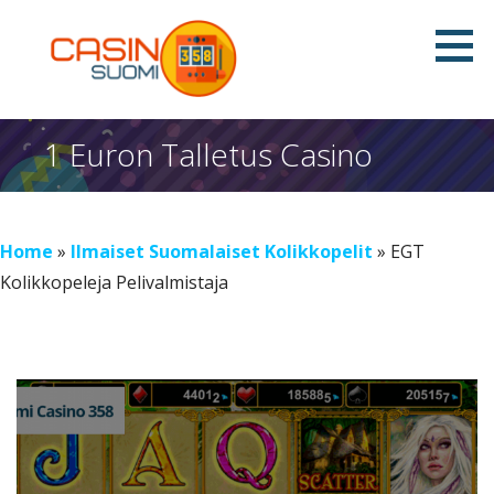
S
k
i
Suomi Casino 358
p
t
1 Euron Talletus Casino
o
c
o
Home
»
Ilmaiset Suomalaiset Kolikkopelit
»
EGT
n
Kolikkopeleja Pelivalmistaja
t
e
n
t