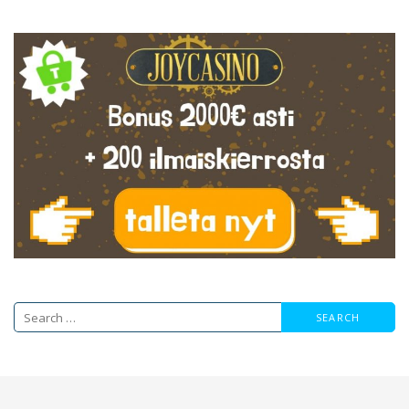
S
e
a
r