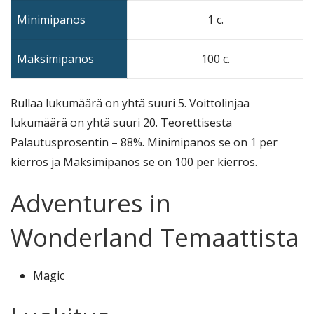
Minimipanos
1 c.
Maksimipanos
100 c.
Rullaa lukumäärä on yhtä suuri 5. Voittolinjaa
lukumäärä on yhtä suuri 20. Teorettisesta
Palautusprosentin – 88%. Minimipanos se on 1 per
kierros ja Maksimipanos se on 100 per kierros.
Adventures in
Wonderland Temaattista
Magic