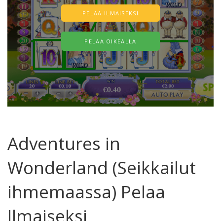
PELAA ILMAISEKSI
PELAA OIKEALLA
Adventures in
Wonderland (Seikkailut
ihmemaassa) Pelaa
Ilmaiseksi