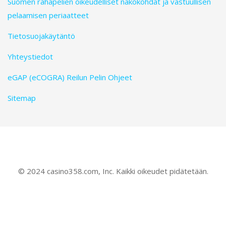
Suomen rahapelien oikeudelliset näkökohdat ja vastuullisen
pelaamisen periaatteet
Tietosuojakäytäntö
Yhteystiedot
eGAP (eCOGRA) Reilun Pelin Ohjeet
Sitemap
© 2024 casino358.com, Inc. Kaikki oikeudet pidätetään.