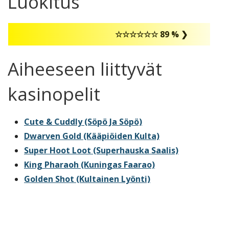
Luokitus
☆☆☆☆☆☆ 89 % ❯
Aiheeseen liittyvät
kasinopelit
Cute & Cuddly (Söpö Ja Söpö)
Dwarven Gold (Kääpiöiden Kulta)
Super Hoot Loot (Superhauska Saalis)
King Pharaoh (Kuningas Faarao)
Golden Shot (Kultainen Lyönti)