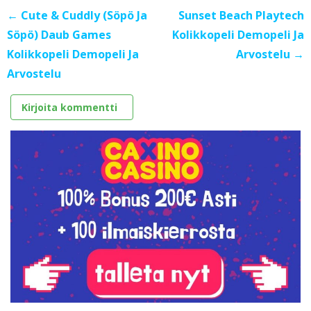
← Cute & Cuddly (Söpö Ja
Sunset Beach Playtech
Söpö) Daub Games
Kolikkopeli Demopeli Ja
Kolikkopeli Demopeli Ja
Arvostelu →
Arvostelu
Kirjoita kommentti