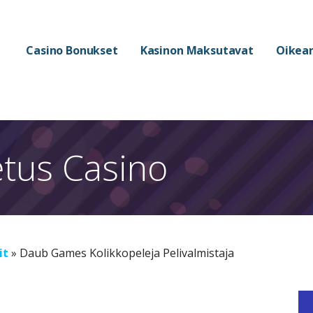
Casino Bonukset
Kasinon Maksutavat
Oikean
8
etus Casino
it
»
Daub Games Kolikkopeleja Pelivalmistaja