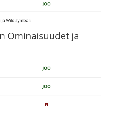
JOO
 ja Wild symboli.
in Ominaisuudet ja
JOO
JOO
EI