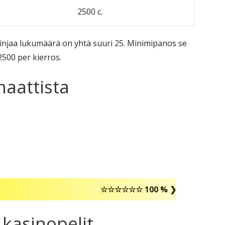
2500 c.
linjaa lukumäärä on yhtä suuri 25. Minimipanos se
500 per kierros.
aattista
☆☆☆☆☆☆ 100 % ❯
 kasinopelit