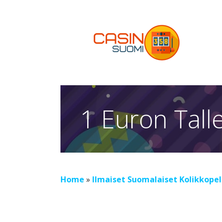
S
k
i
p
t
Suomi Casino 35
o
c
o
1 Euron Tall
n
t
e
n
t
Home
»
Ilmaiset Suomalaiset Kolikkopel