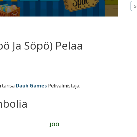
S
e
a
r
c
ö Ja Söpö) Pelaa
h
f
o
r
:
irtansa
Daub Games
Pelivalmistaja.
bolia
JOO