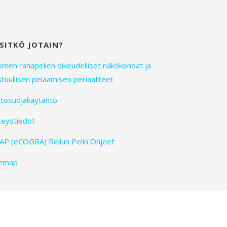
SITKÖ JOTAIN?
omen rahapelien oikeudelliset näkökohdat ja
stuullisen pelaamisen periaatteet
etosuojakäytäntö
teystiedot
AP (eCOGRA) Reilun Pelin Ohjeet
temap