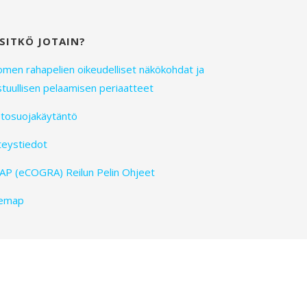
SITKÖ JOTAIN?
omen rahapelien oikeudelliset näkökohdat ja
stuullisen pelaamisen periaatteet
etosuojakäytäntö
teystiedot
AP (eCOGRA) Reilun Pelin Ohjeet
temap