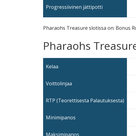
Progressiivinen jättipotti
Pharaohs Treasure slotissa on: Bonus Rou
Pharaohs Treasure
Kelaa
Voittolinjaa
RTP (Teorettisesta Palautuksesta)
Minimipanos
Maksimipanos