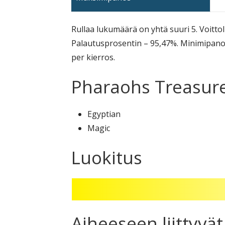
Rullaa lukumäärä on yhtä suuri 5. Voitto
Palautusprosentin – 95,47%. Minimipanos
per kierros.
Pharaohs Treasure
Egyptian
Magic
Luokitus
Aiheeseen liittyvät