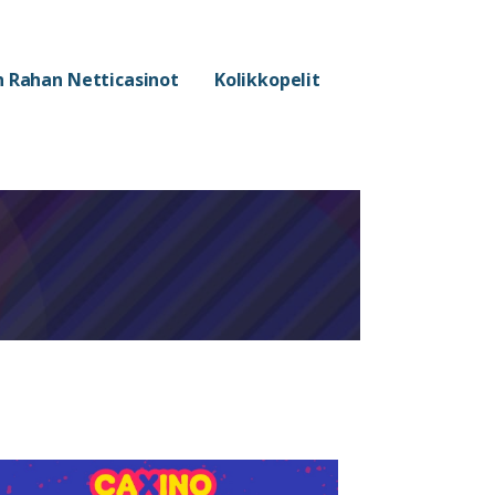
 Rahan Netticasinot
Kolikkopelit