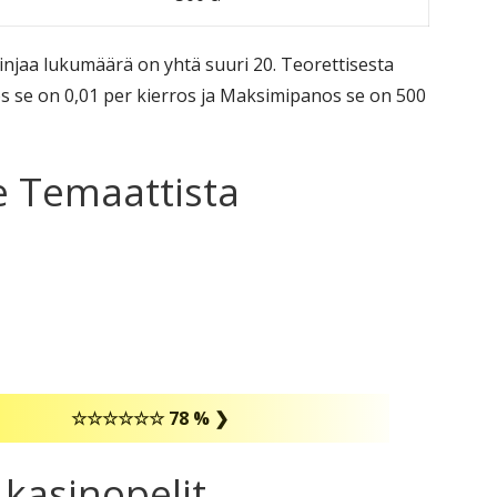
linjaa lukumäärä on yhtä suuri 20. Teorettisesta
 se on 0,01 per kierros ja Maksimipanos se on 500
 Temaattista
☆☆☆☆☆☆ 78 % ❯
 kasinopelit