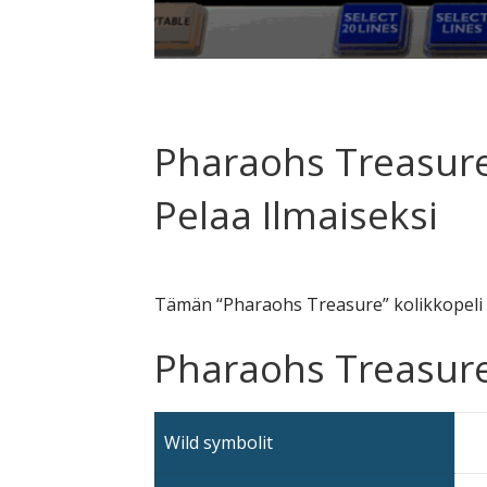
Pharaohs Treasure
Pelaa Ilmaiseksi
Tämän “Pharaohs Treasure” kolikkopeli 
Pharaohs Treasur
Wild symbolit