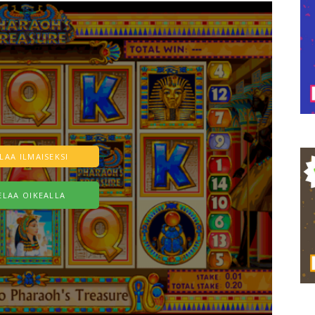
LAA ILMAISEKSI
ELAA OIKEALLA