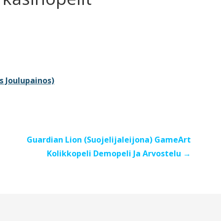
s Joulupainos)
Guardian Lion (Suojelijaleijona) GameArt
Kolikkopeli Demopeli Ja Arvostelu →