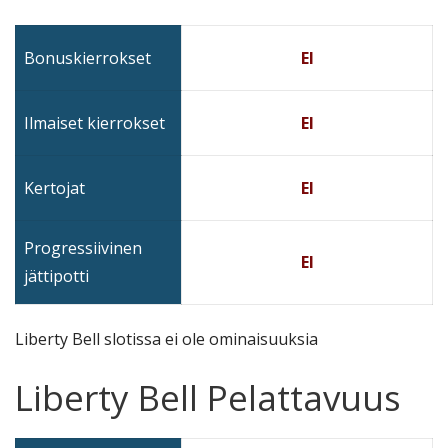
Bonuskierrokset
EI
Ilmaiset kierrokset
EI
Kertojat
EI
Progressiivinen
EI
jättipotti
Liberty Bell slotissa ei ole ominaisuuksia
Liberty Bell Pelattavuus