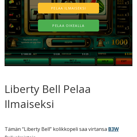
PELAA ILMAISEKSI
PELAA OIKEALLA
Liberty Bell Pelaa
Ilmaiseksi
Tämän “Liberty Bell” kolikkopeli saa virtansa
B3W