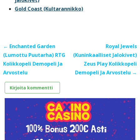
Gold Coast (Kultarannikko)
← Enchanted Garden
Royal Jewels
(Lumottu Puutarha) RTG
(Kuninkaalliset Jalokivet)
Kolikkopeli Demopeli Ja
Zeus Play Kolikkopeli
Arvostelu
Demopeli Ja Arvostelu →
Kirjoita kommentti