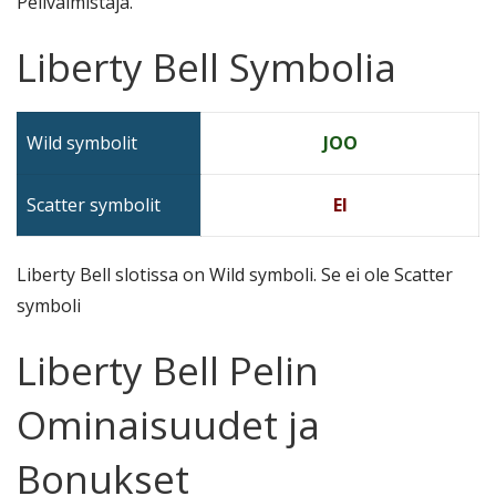
Pelivalmistaja.
Liberty Bell Symbolia
Wild symbolit
JOO
Scatter symbolit
EI
Liberty Bell slotissa on Wild symboli. Se ei ole Scatter
symboli
Liberty Bell Pelin
Ominaisuudet ja
Bonukset