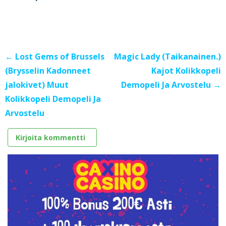
← Lost Gems of Brussels
Magic Lady (Taikanainen.)
(Brysselin Kadonneet
Kajot Kolikkopeli
jalokivet) Muut
Demopeli Ja Arvostelu →
Kolikkopeli Demopeli Ja
Arvostelu
Kirjoita kommentti