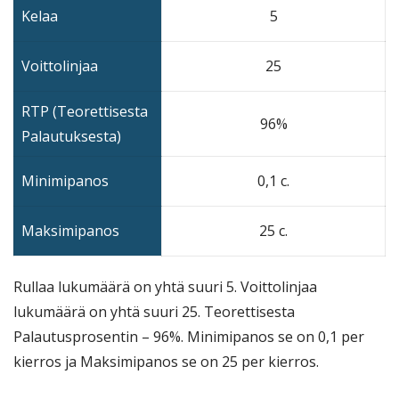
Kelaa
5
Voittolinjaa
25
RTP (Teorettisesta
96%
Palautuksesta)
Minimipanos
0,1 c.
Maksimipanos
25 c.
Rullaa lukumäärä on yhtä suuri 5. Voittolinjaa
lukumäärä on yhtä suuri 25. Teorettisesta
Palautusprosentin – 96%. Minimipanos se on 0,1 per
kierros ja Maksimipanos se on 25 per kierros.