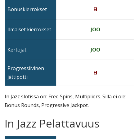
Bonuskierrokset
EI
Ilmaiset kierrokset
JOO
Kertojat
JOO
Progressiivinen
EI
jättipotti
In Jazz slotissa on: Free Spins, Multipliers. Sillä ei ole:
Bonus Rounds, Progressive Jackpot.
In Jazz Pelattavuus