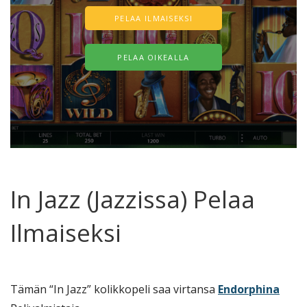
PELAA ILMAISEKSI
PELAA OIKEALLA
In Jazz (Jazzissa) Pelaa
Ilmaiseksi
Tämän “In Jazz” kolikkopeli saa virtansa
Endorphina