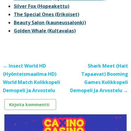
Silver Fox (Hopeakettu)
The Special Ones (Erikoiset)
Beauty Salon (kauneussalonki)
Golden Whale (Kultavalas)
← Insect World HD
Shark Meet (Hait
(Hyönteismaailma HD)
Tapaavat) Booming
World Match Kolikkopeli
Games Kolikkopeli
Demopeli Ja Arvostelu
Demopeli Ja Arvostelu →
Kirjoita kommentti