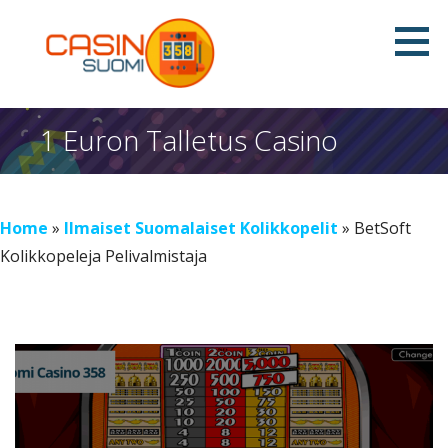
S
k
i
Suomi Casino 358
p
t
1 Euron Talletus Casino
o
c
o
Home
»
Ilmaiset Suomalaiset Kolikkopelit
»
BetSoft
n
Kolikkopeleja Pelivalmistaja
t
e
n
t