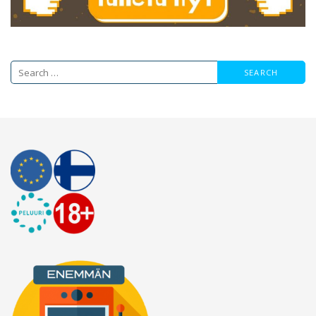
S
e
a
r
c
h
f
o
r
: